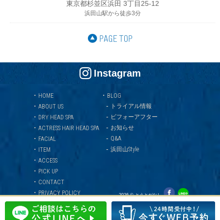
東京都杉並区浜田 3丁目25-12
浜田山駅から徒歩3分
Instagram
・
・
HOME
BLOG
-
・
トライアル情報
ABOUT US
-
・
ビフォーアフター
DRY HEAD SPA
-
・
お知らせ
ACTRESS HAIR HEAD SPA
-
・
Q&A
FACIAL
-
・
浜田山Style
ITEM
・
ACCESS
・
PICK UP
・
CONTACT
・
PRIVACY POLICY
2026 © とうとがなし