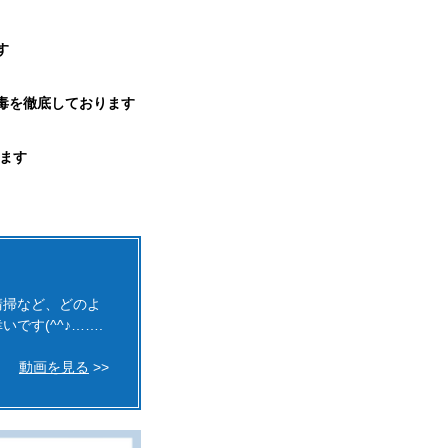
す
毒を徹底しております
ます
清掃など、どのよ
す(^^♪…….
動画を見る
>>