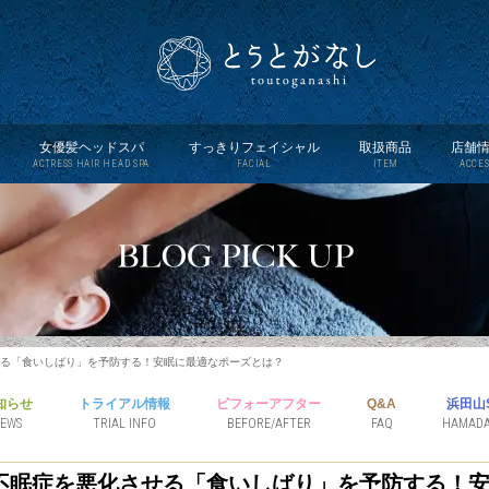
女優髪ヘッドスパ
すっきりフェイシャル
取扱商品
店舗
ACTRESS HAIR HEAD SPA
FACIAL
ITEM
ACCES
る「食いしばり」を予防する！安眠に最適なポーズとは？
知らせ
トライアル情報
ビフォーアフター
Q&A
浜田山S
EWS
TRIAL INFO
BEFORE/AFTER
FAQ
HAMAD
不眠症を悪化させる「食いしばり」を予防する！