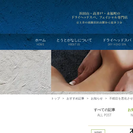
ホーム
とうとがなしについて
ドライヘッドスパ
HOME
ABOUT US
DRY HEAD SPA
トップ
>
おすすめ記事
>
お知らせ
>
不眠症を悪化させ
すべての記事
お
ALL POST
N
NEWS