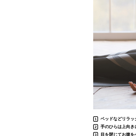
ベッドなどリラッ
1
手のひらは上向き
2
目を閉じてお腹を
3