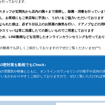
を行っております。
スタッフが玄関先から店内の隅々まで清掃し、除菌・消毒を行っていま
ん、お客様にもご来店毎に手洗い、うがいをご協力いただいております
なられた後は、必ず５分以上のお部屋の換気を行い、ドアノブなどの消
やスリッパは常に洗濯したての新しいものでご用意しております
ため、LINE動画などを活用したオンラインカウンセリングを行っており
の動画でも詳しくご紹介しておりますのでぜひご覧くださいませ(^^)
3密対策を動画でもCheck♪
も店内の雰囲気や映像とともに、オンラインカウンセリングの様子や店内の
いるかわかりやすくご紹介しておりますので、ぜひご覧いただければ幸いで