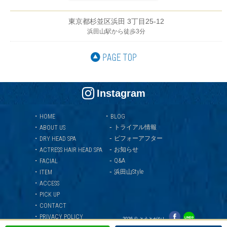
東京都杉並区浜田 3丁目25-12
浜田山駅から徒歩3分
Instagram
・
・
HOME
BLOG
-
・
トライアル情報
ABOUT US
-
・
ビフォーアフター
DRY HEAD SPA
-
・
お知らせ
ACTRESS HAIR HEAD SPA
-
・
Q&A
FACIAL
-
・
浜田山Style
ITEM
・
ACCESS
・
PICK UP
・
CONTACT
・
PRIVACY POLICY
2026 © とうとがなし