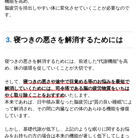
機能を高め、
脳疲労を排出しやすい体に変化させていくことが必要なので
す。
3.
寝つきの悪さを解消するためには
寝つきの悪さを解消するためには、前述した
“
代謝機能
”
を高
め、体の循環を促していくことが大切です。
そして、
寝つきの悪さや途中で目覚める等のお悩みを最短で
解消していくためには、司令塔である脳の疲労物質をいちは
やく取り除くことをおすすめ
いたします。
本来であれば、日中積み重なった脳疲労は
“
質の良い睡眠
”
によ
って解消され、その間に内臓などの体のあらゆる機能を修復
しています。
しかし、基礎代謝が低下し、上記のような眠りに関するお悩
みをお持ちの方の場合は本来の機能が著しく低下してしまっ