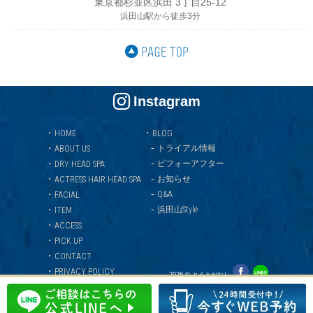
東京都杉並区浜田 3丁目25-12
浜田山駅から徒歩3分
Instagram
・
・
HOME
BLOG
-
・
トライアル情報
ABOUT US
-
・
ビフォーアフター
DRY HEAD SPA
-
・
お知らせ
ACTRESS HAIR HEAD SPA
-
・
Q&A
FACIAL
-
・
浜田山Style
ITEM
・
ACCESS
・
PICK UP
・
CONTACT
・
PRIVACY POLICY
2026 © とうとがなし