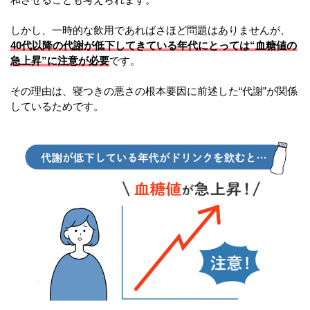
しかし、一時的な飲用であればさほど問題はありませんが、
40
代以降の代謝が低下してきている年代にとっては
“
血糖値の
急上昇
”
に注意が必要
です。
その理由は、寝つきの悪さの根本要因に前述した
“
代謝
”
が関係
しているためです。