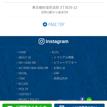
東京都杉並区浜田 3丁目25-12
浜田山駅から徒歩3分
Instagram
・
・
HOME
BLOG
-
・
トライアル情報
ABOUT US
-
・
ビフォーアフター
DRY HEAD SPA
-
・
お知らせ
ACTRESS HAIR HEAD SPA
-
・
Q&A
FACIAL
-
・
浜田山Style
ITEM
・
ACCESS
・
PICK UP
・
CONTACT
・
PRIVACY POLICY
2026 © とうとがなし