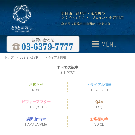
トップ
>
おすすめ記事
>
トライアル情報
すべての記事
ALL POST
お知らせ
トライアル情報
NEWS
TRIAL INFO
ビフォーアフター
Q&A
BEFORE/AFTER
FAQ
浜田山Style
お客様の声
HAMADAYAMA
VOICE