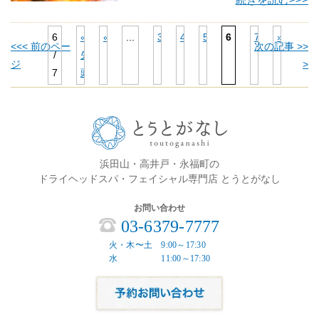
6
«
«
...
3
4
5
6
7
»
<<< 前のペー
次の記事 >>
/
先
ジ
>
7
頭
浜田山・高井戸・永福町の
ドライヘッドスパ・フェイシャル専門店 とうとがなし
お問い合わせ
03-6379-7777
火・木〜土 9:00～17:30
水 11:00～17:30