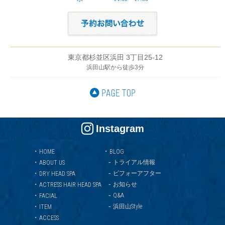
東京都杉並区浜田 3丁目25-12
浜田山駅から徒歩3分
Instagram
・
・
HOME
BLOG
-
・
トライアル情報
ABOUT US
-
・
ビフォーアフター
DRY HEAD SPA
-
・
お知らせ
ACTRESS HAIR HEAD SPA
-
・
Q&A
FACIAL
-
・
浜田山Style
ITEM
・
ACCESS