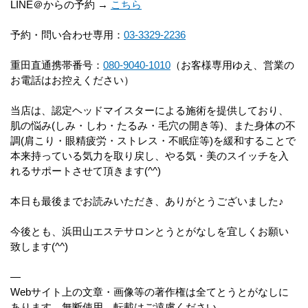
LINE＠からの予約 →
こちら
予約・問い合わせ専用：
03-3329-2236
重田直通携帯番号：
080-9040-1010
（お客様専用ゆえ、営業の
お電話はお控えください）
当店は、認定ヘッドマイスターによる施術を提供しており、
肌の悩み(しみ・しわ・たるみ・毛穴の開き等)、また身体の不
調(肩こり・眼精疲労・ストレス・不眠症等)を緩和することで
本来持っている気力を取り戻し、やる気・美のスイッチを入
れるサポートさせて頂きます(^^)
本日も最後までお読みいただき、ありがとうございました♪
今後とも、浜田山エステサロンとうとがなしを宜しくお願い
致します(^^)
—
Webサイト上の文章・画像等の著作権は全てとうとがなしに
あります。無断使用、転載はご遠慮ください。