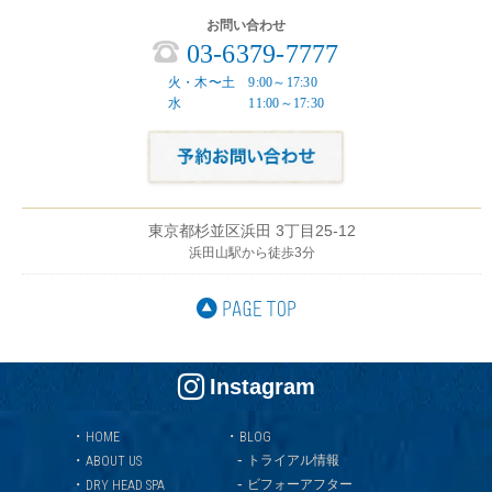
お問い合わせ
03-6379-7777
火・木〜土 9:00～17:30
水 11:00～17:30
東京都杉並区浜田 3丁目25-12
浜田山駅から徒歩3分
Instagram
・
・
HOME
BLOG
-
・
トライアル情報
ABOUT US
-
・
ビフォーアフター
DRY HEAD SPA