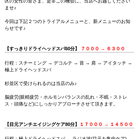
区の女性の皆さま、是非この機会に、当店へお越しください
ませ♪
今回は下記２つのトライアルメニューと、新メニューのお知
らせです♪
【すっきりドライヘッドスパ60分】
７０００ → ６３００
行程：スチーミング → デコルテ → 首 → 肩 → アイタッチ →
極上ドライヘッドスパ
杉並区で受けられるのは当店のみ♪
脳疲労(眼精疲労・ホルモンバランスの乱れ・不眠・ストレ
ス・頭痛など)にしっかりアプローチさせて頂きます。
【目元アンチエイジングケア80分】
１７０００ → １４５００
行程：極上ドライヘッドスパ → ラジオ波(目元を集中ケア) →