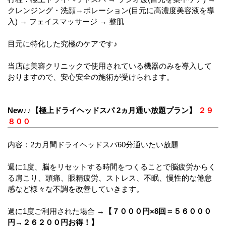
クレンジング・洗顔→ポレーション(目元に高濃度美容液を導
入) → フェイスマッサージ → 整肌
目元に特化した究極のケアです♪
当店は美容クリニックで使用されている機器のみを導入して
おりますので、安心安全の施術が受けられます。
New♪♪【極上ドライヘッドスパ 2ヵ月通い放題プラン】
２９
８００
内容：2カ月間ドライヘッドスパ60分通いたい放題
週に1度、脳をリセットする時間をつくることで脳疲労からく
る肩こり、頭痛、眼精疲労、ストレス、不眠、慢性的な倦怠
感など様々な不調を改善していきます。
週に1度ご利用された場合 →
【７０００円×8回＝５６０００
円→２６２００円お得！】