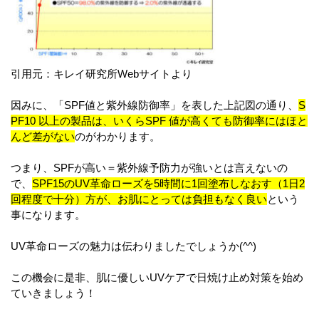
引用元：キレイ研究所Webサイトより
因みに、「SPF値と紫外線防御率」を表した上記図の通り、
S
PF10 以上の製品は、いくらSPF 値が高くても防御率にはほと
んど差がない
のがわかります。
つまり、SPFが高い＝紫外線予防力が強いとは言えないの
で、
SPF15のUV革命ローズを5時間に1回塗布しなおす（1日2
回程度で十分）方が、お肌にとっては負担もなく良い
という
事になります。
UV革命ローズの魅力は伝わりましたでしょうか(^^)
この機会に是非、肌に優しいUVケアで日焼け止め対策を始め
ていきましょう！