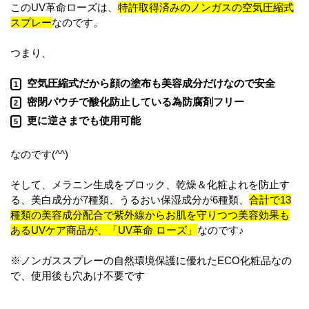
このUV革命ローズは、
特許取得済みのノンガスの空気圧縮式
スプレー
なのです。
つまり、
空気圧縮式だから顔の塗布も美容成分だけなので安全
1
密閉パウチで酸化防止している為防腐剤フリー
2
更に逆さまでも使用可能
5
なのです(^^)
そして、メラニン生成をブロック、乾燥＆化粧よれを防止す
る、美白成分が7種類、うるおい保湿成分が6種類、
合計で13
種類の美容成分配合で紫外線からお肌を守りつつ美容効果も
あるUVケア商品が、「UV革命 ローズ」
なのです♪
※ノンガススプレーの自然環境保護に優れたECO化粧品なの
で、使用後も穴あけ不要です