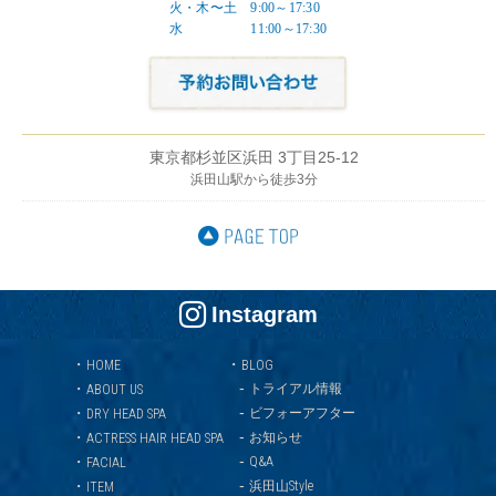
火・木〜土 9:00～17:30
水 11:00～17:30
東京都杉並区浜田 3丁目25-12
浜田山駅から徒歩3分
Instagram
・
・
HOME
BLOG
-
・
トライアル情報
ABOUT US
-
・
ビフォーアフター
DRY HEAD SPA
-
・
お知らせ
ACTRESS HAIR HEAD SPA
-
・
Q&A
FACIAL
-
・
浜田山Style
ITEM